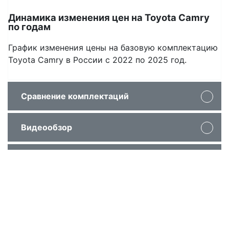
Динамика изменения цен на Toyota Camry
по годам
График изменения цены на базовую комплектацию
Toyota Camry в России с 2022 по 2025 год.
Сравнение комплектаций
Видеообзор
Показать отличия
Брошюра и Прайс-лист
Где купить
2.0 CVT
2.0 
Классик
Станд
Информация о ценах и комплектациях автомобилей
не является публичной офертой, представленна
Цена
2 657 000 руб.
2 498 00